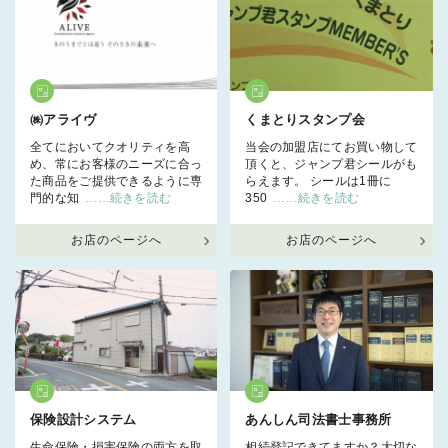
㈱アライヴ
くまとりスタンプ会
全てにおいてクオリティを高
当会の加盟店にてお買い物して
め、常にお客様のニーズに合っ
頂くと、ジャンプ君シールがも
た商品をご提供できるように専
らえます。 シールは1冊に
門的な知
……続きを読む
350
……続きを読む
お店のページへ
お店のページへ
保険設計システム
あんしん司法書士事務所
生命保険・損害保険の両方を取
相続登記できてますか？大切な