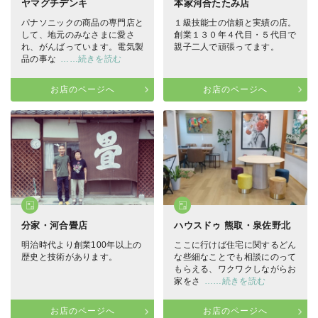
ヤマグチデンキ
本家河合たたみ店
パナソニックの商品の専門店と
１級技能士の信頼と実績の店。
して、地元のみなさまに愛さ
創業１３０年４代目・５代目で
れ、がんばっています。電気製
親子二人で頑張ってます。
品の事な
……続きを読む
お店のページへ
お店のページへ
分家・河合畳店
ハウスドゥ 熊取・泉佐野北
明治時代より創業100年以上の
ここに行けば住宅に関するどん
歴史と技術があります。
な些細なことでも相談にのって
もらえる、ワクワクしながらお
家をさ
……続きを読む
お店のページへ
お店のページへ