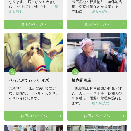
なります。 店主がシミ抜きか
出店用地・投資物件・遊休地活
ら、 仕上げまで全て行
……続
用・空室対策などを提案する、
きを読む
不動産
……続きを読む
お店のページへ
お店のページへ
ぺっとぶてぃっく オズ
柿内瓦商店
開業26年、他店に決して負け
一級技能士柿内哲也が和瓦・洋
ない技術で、ワンちゃんをキレ
瓦・カラーベスト等、各種瓦の
イキレイにします。
葺き替え、雨漏り修理を施行し
ます。
……続きを読む
お店のページへ
お店のページへ