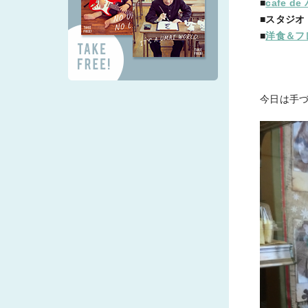
■
cafe d
■スタジオＬＯ
■
洋食＆フ
今日は手