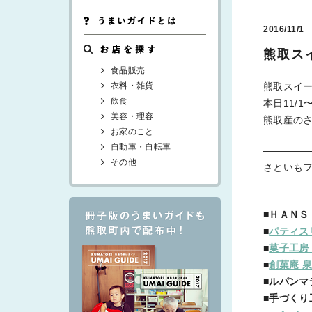
2016/11/1
熊取ス
食品販売
衣料・雑貨
熊取スイ
飲食
本日11/
美容・理容
熊取産の
お家のこと
自動車・自転車
————
その他
さといも
————
■ＨＡＮＳ
■
パティス
■
菓子工房
■
創菓庵 
■ルパン
■手づくり