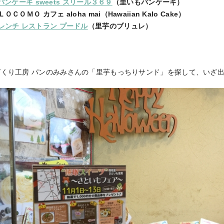
e パンケーキ sweets スリール３６９
（里いもパンケーキ）
ＣＯＭＯ カフェ aloha mai（Hawaiian Kalo Cake）
レンチ レストラン プードル
（里芋のブリュレ）
づくり工房 パンのみみさんの「里芋もっちりサンド」を探して、いざ