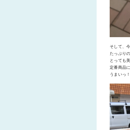
そして、今
たっぷり
とっても
定番商品
うまいっ