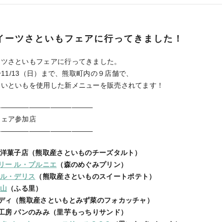
イーツさといもフェアに行ってきました！
ーツさといもフェアに行ってきました。
1〜11/13（日）まで、熊取町内の９店舗で、
さいといもを使用した新メニューを販売されてます！
——————————————
フェア参加店
——————————————
 洋菓子店（熊取産さといものチーズタルト）
リー ル・プルニエ
（森のめぐみプリン）
 ル・デリス
（熊取産さといものスイートポテト）
泉山
（ふる里）
マディ（熊取産さといもとみず菜のフォカッチャ）
工房 パンのみみ（里芋もっちりサンド）