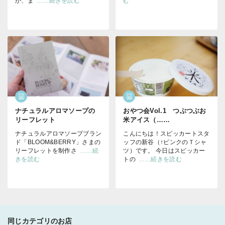
が、ま
……続きを読む
む
ナチュラルアロマソープの
おやつ会Vol.1 つぶつぶお
リーフレット
米アイス（……
ナチュラルアロマソープブラン
こんにちは！スピッカートスタ
ド「BLOOM&BERRY」さまの
ッフの新谷（↑ピンクのＴシャ
リーフレットを制作さ
……続
ツ）です。 今日はスピッカー
きを読む
トの
……続きを読む
同じカテゴリのお店