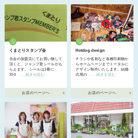
くまとりスタンプ会
Hotdog design
当会の加盟店にてお買い物して
チラシや名刺など各種印刷物か
頂くと、ジャンプ君シールがも
らホームページまでトータルに
らえます。 シールは1冊に
デザイン制作いたします。結婚
350
……続きを読む
式用の
……続きを読む
お店のページへ
お店のページへ