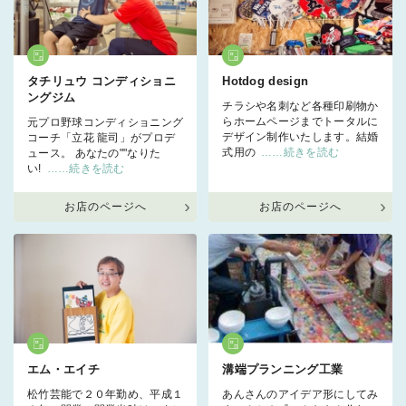
タチリュウ コンディショニ
Hotdog design
ングジム
チラシや名刺など各種印刷物か
らホームページまでトータルに
元プロ野球コンディショニング
デザイン制作いたします。結婚
コーチ「立花 龍司」がプロデ
式用の
……続きを読む
ュース。 あなたの""なりた
い!
……続きを読む
お店のページへ
お店のページへ
エム・エイチ
溝端プランニング工業
松竹芸能で２０年勤め、平成１
あんさんのアイデア形にしてみ