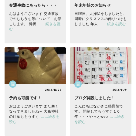
交通事故にあったら・・・
年末年始のお知らせ
おはようございます
交通事故
日曜日、大掃除をしました
と、
でのむちうち等について、お話
同時にクリスマスの飾りつけも
しします。 骨折
……続きを読
しました
年末
……続きを読む
む
2016/11/29
2016/11/9
予約も可能です！
ブログ開設しました！
おはようございます
また寒く
こんにちは
なかさこ整骨院で
なってきましたね～ 大森神社
す。 開院してもうすぐ１０
の紅葉ももうすぐ
……続きを
年・・・やっとweb
……続き
読む
を読む