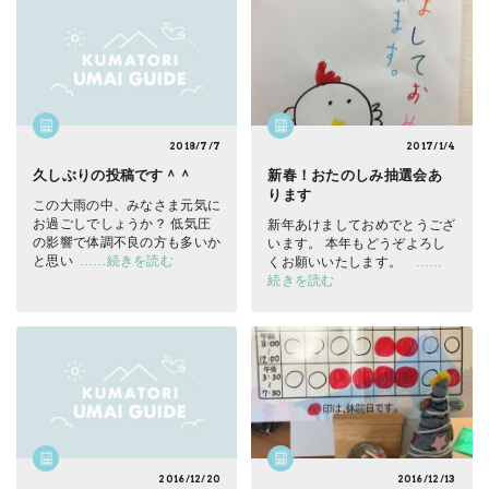
2018/7/7
2017/1/4
久しぶりの投稿です＾＾
新春！おたのしみ抽選会あ
ります
この大雨の中、みなさま元気に
お過ごしでしょうか？ 低気圧
新年あけましておめでとうござ
の影響で体調不良の方も多いか
います。 本年もどうぞよろし
と思い
……続きを読む
くお願いいたします。
……
続きを読む
2016/12/20
2016/12/13