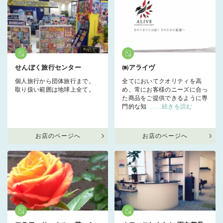
せんぼく旅行センター
㈱アライヴ
個人旅行から団体旅行まで。
全てにおいてクオリティを高
取り扱い範囲は地球上全て。
め、常にお客様のニーズに合っ
た商品をご提供できるように専
門的な知
……続きを読む
お店のページへ
お店のページへ