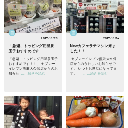
2017/10/20
2017/10/14
「急遽、トッピング用温泉
Newカフェラテマシン来ま
玉子おすすめです……
した！！
「急遽、トッピング用温泉玉子
セブンーイレブン熊取大久保
おすすめです！！」 セブンー
店からのうれしいお知らせで
イレブン熊取大久保店からのお
す。 いつもお世話になってま
知らせ
……続きを読む
す。 「
……続きを読む