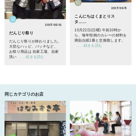
2017/10/5
こんにちは
くまとりス
タ……
2017/10/11
10月22日(日曜) 午前10時か
だんじり祭り
ら、毎年恒例のカレーの材料を
満貼台紙1冊と交換致します。
だんじり祭りが終わりました。
……続きを読む
大切なハッピ、バッチなど、
お祭り用品は 自家工場、自家
洗い
……続きを読む
同じカテゴリのお店