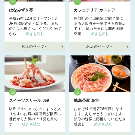
はなみずき亭
カフェテリア カトレア
平成29年12月にオープンした
熊取町の七山病院 北館７階に
JR熊取駅の近くにある、まち
ある大阪湾を一望できる喫茶店
のごはん屋さん。うどんやそば
です。 晴れた日には関西国際
から
……続きを読む
空港
……続きを読む
お店のページへ
お店のページへ
スイーツスリール 369
地鳥茶屋 鳥㐂
駅近でオシャレなのにすっと入
おかげ様で開店28年目になり
りやすいお店の雰囲気が幅広い
ます。ありがとうございます。
世代から人気の1つ! 見た目の
熊取の皆様に応援していただき
ボ
……続きを読む
感謝し
……続きを読む