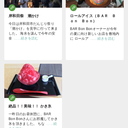
岸和田祭 潮かけ
ロールアイス（ＢＡＲ Ｂ
ｏｎ Ｂｏｎ）
今日は岸和田市だんじり祭り
「潮かけ」を見学に行って来ま
BAR Bon Bonオーナーが今年
した。 海水を汲んで今年の安
の夏に向け新しいお店を敷地内
全
……続きを読む
に ロールア
……続きを読む
絶品！！美味！！ かき氷
一昨日のお昼休憩に、BAR
Bon Bonさんにお邪魔してかき
氷を頂きました。 ちな
……続