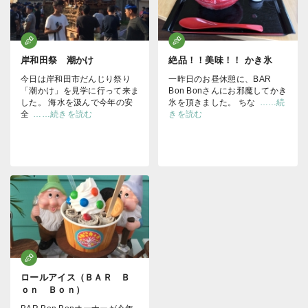
岸和田祭 潮かけ
絶品！！美味！！ かき氷
今日は岸和田市だんじり祭り
一昨日のお昼休憩に、BAR
「潮かけ」を見学に行って来ま
Bon Bonさんにお邪魔してかき
した。 海水を汲んで今年の安
氷を頂きました。 ちな
……続
全
……続きを読む
きを読む
ロールアイス（ＢＡＲ Ｂ
ｏｎ Ｂｏｎ）