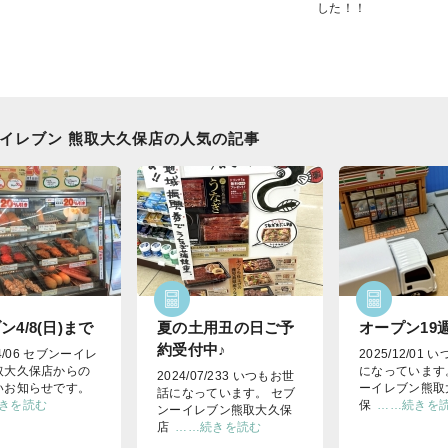
した！！
イレブン 熊取大久保店の人気の記事
ン4/8(日)まで
夏の土用丑の日ご予
オープン19
約受付中♪
04/06 セブンーイレ
2025/12/01
取大久保店からの
になっています
2024/07/233 いつもお世
いお知らせです。
ーイレブン熊取
話になっています。 セブ
きを読む
保
……続きを
ンーイレブン熊取大久保
店
……続きを読む