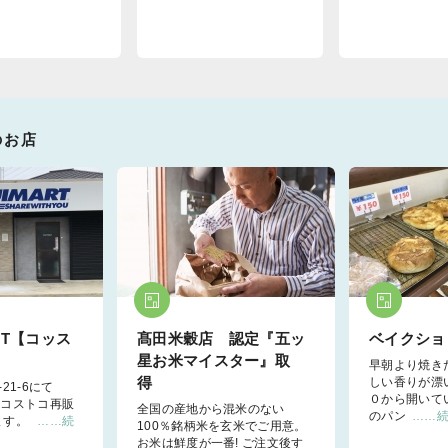
のお店
RT【コッス
髙田米穀店 認定『五ッ
ベイクショ
星お米マイスター』取
早朝より焼き
得
しい香りが漂
21-6にて
０から開いて
T【コストコ再販
全国の産地から混米のない
のパン
……
ます。
……続
100％銘柄米を玄米でご用意。
お米は鮮度が一番! ご注文後す