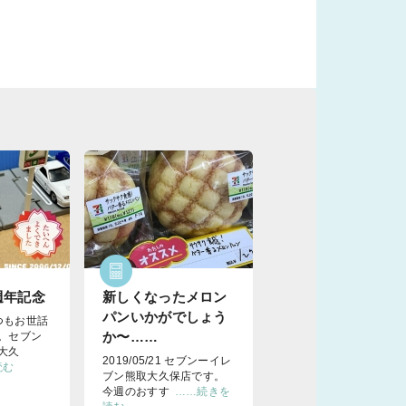
週年記念
新しくなったメロン
パンいかがでしょう
 いつもお世話
か〜……
。セブン
大久
2019/05/21 セブンーイレ
読む
ブン熊取大久保店です。
今週のおすす
……続きを