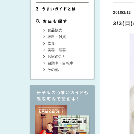
2018/2/12
3/3(
食品販売
衣料・雑貨
飲食
美容・理容
お家のこと
自動車・自転車
その他