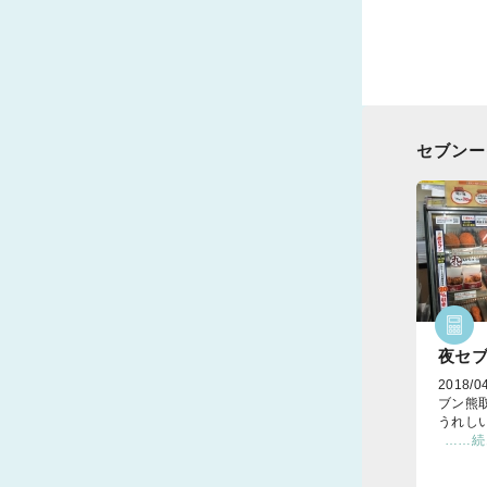
セブンー
夜セブ
2018/
ブン熊
うれし
……続