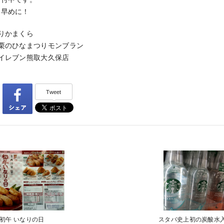
お早めに！
りかまくら
栗のひなまつりモンブラン
イレブン熊取大久保店
Tweet
日)初午 いなりの日
スタバ史上初の炭酸水