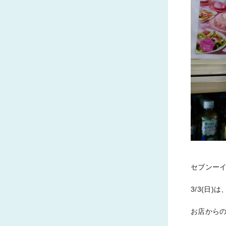
セブンー
3/3(日
お店から