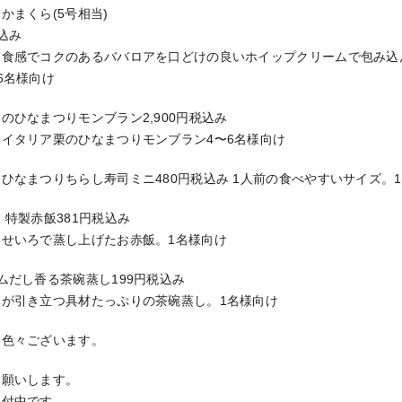
かまくら(5号相当)
税込み
な食感でコクのあるババロアを口どけの良いホイップクリームで包み込
6名様向け
のひなまつりモンブラン2,900円税込み
イタリア栗のひなまつりモンブラン4〜6名様向け
ひなまつりちらし寿司ミニ480円税込み 1人前の食べやすいサイズ。
 特製赤飯381円税込み
なせいろで蒸し上げたお赤飯。1名様向け
ムだし香る茶碗蒸し199円税込み
みが引き立つ具材たっぷりの茶碗蒸し。1名様向け
も色々ございます。
お願いします。
受付中です。