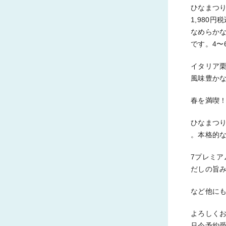
ひなまつり
1,980円
なめらか
です。4〜
イタリア栗
風味豊かな
春を満喫！
ひなまつり
。本格的
7プレミア
だしの旨
など他に
よろしく
只今予約