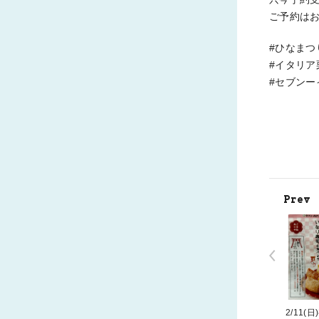
ご予約は
#ひなまつ
#イタリア
#セブンー
Prev
2/11(