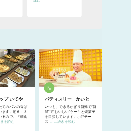
読む
ップ いてや
パティスリー かいと
たてのパンの香ば
いつも、できるかぎり新鮮で“新
います。朝６：３
鮮”で“おいしい”ケーキと焼菓子
いるので、『朝食
を目指しています。小谷チー
続きを読む
ズ
……続きを読む