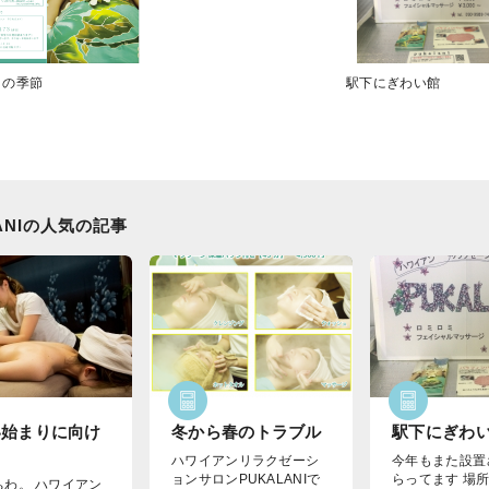
ミの季節
駅下にぎわい館
ANIの人気の記事
い始まりに向け
冬から春のトラブル
駅下にぎわ
ハワイアンリラクゼーシ
今年もまた設置
ョンサロンPUKALANIで
らってます
場所
ちわ。 ハワイアン