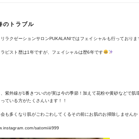
春のトラブル
リラクゼーションサロンPUKALANIではフェイシャルも行っておりま
ラピスト歴は1年ですが、フェイシャルは歴6年です
り、紫外線が1番きついのが実は今の季節！加えて花粉や黄砂などで肌
なっている方がたくさんいます！！
機会も多くなり肌がごわごわしてくるその前にお肌のお掃除しませんか
w.instagram.com/satomiiii999