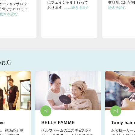
はフェイシャルも行って
熊取駅にある住
ゼーションサロン
おります
……続きを読む
続きを読む
LANIです✩ ロミロ
続きを読む
のお店
ive
BELLE FAMME
Tomy hair 
は、施術の丁寧
ベルファームのエステ&ブライ
お客様一人一