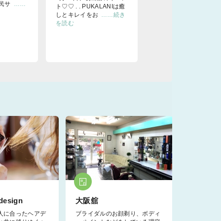
民サ
……
ト♡♡ . . PUKALANIは癒
しとキレイをお
……続き
を読む
design
大阪舘
人に合ったヘアデ
ブライダルのお顔剃り、ボディ