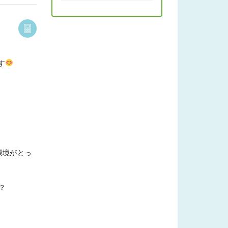
す
環境がとっ
？