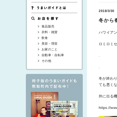
2018/3/30
冬から
食品販売
衣料・雑貨
ハワイアン
飲食
美容・理容
ロミロミセ
お家のこと
自動車・自転車
.
その他
.
冬が終わ
ても悪く
外に出る
https://ww