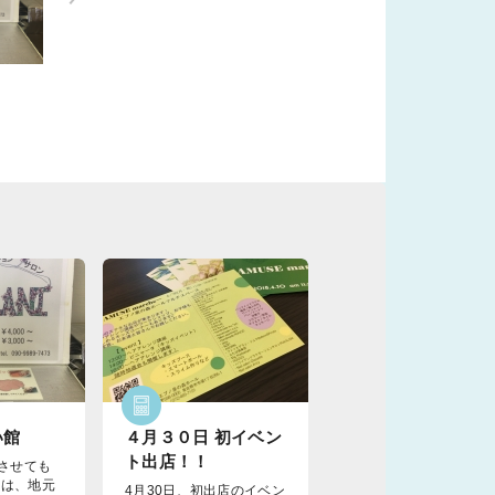
い館
４月３０日 初イベン
ト出店！！
させても
は、地元
4月30日、初出店のイベン