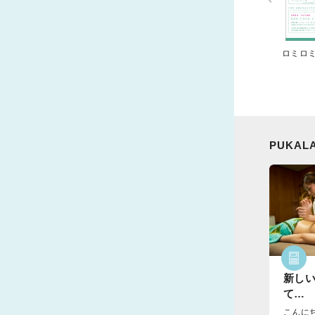
ロミロ
PUKAL
新し
て…
こんに