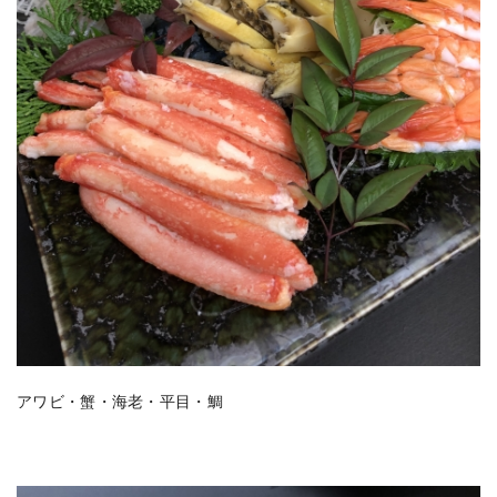
アワビ・蟹・海老・平目・鯛