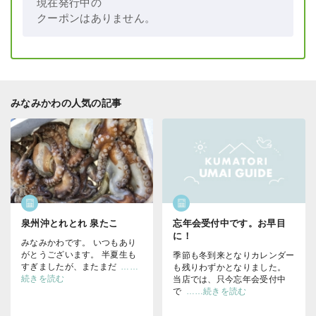
現在発行中の
クーポンはありません。
みなみかわの人気の記事
泉州沖とれとれ 泉たこ
忘年会受付中です。お早目
に！
みなみかわです。 いつもあり
がとうございます。 半夏生も
季節も冬到来となりカレンダー
すぎましたが、またまだ
……
も残りわずかとなりました。
続きを読む
当店では、只今忘年会受付中
で
……続きを読む