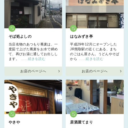
そば処よしの
はなみずき亭
当店名物のあつもり蕎麦は、一
平成29年12月にオープンした
度茹で上げた蕎麦をお水で締め
JR熊取駅の近くにある、まち
て、再びお湯に通してお出しし
のごはん屋さん。うどんやそば
ます。
……続きを読む
から
……続きを読む
お店のページへ
お店のページへ
やきや
居酒屋てまり