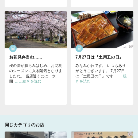
お花見弁当ǳ……
7月27日は『土用丑の日』
桜の蕾が膨らみはじめ、お花見
みなみかわです。 いつもあり
のシーズンに入る陽気となりま
がとうございます。 7月27日
したね。 当店近くには、水
は『土用丑の日』です
……続
間
……続きを読む
きを読む
同じカテゴリのお店