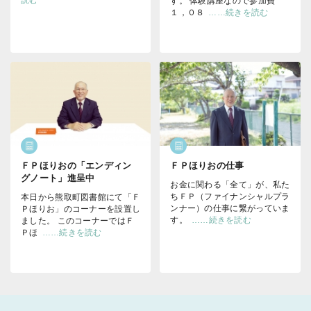
読む
す。 体験講座なので参加費
１，０８
……続きを読む
ＦＰほりおの「エンディン
ＦＰほりおの仕事
グノート」進呈中
お金に関わる「全て」が、私た
ちＦＰ（ファイナンシャルプラ
本日から熊取町図書館にて「Ｆ
ンナー）の仕事に繋がっていま
Ｐほりお」のコーナーを設置し
す。
……続きを読む
ました。 このコーナーではＦ
Ｐほ
……続きを読む