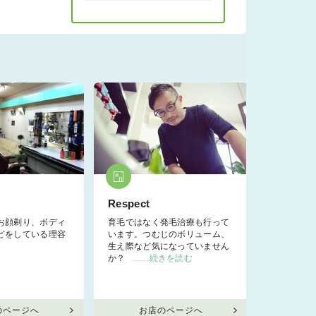
Respect
お顔剃り、ボディ
育毛ではなく発毛治療も行って
どをしている理容
います。つむじのボリューム、
生え際など気になっていません
か？
……続きを読む
のページへ
お店のページへ