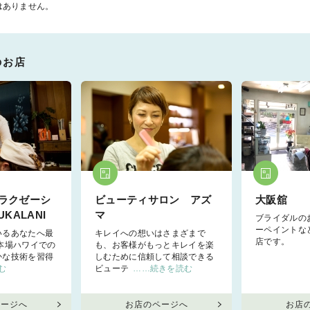
はありません。
のお店
ラクゼーシ
ビューティサロン アズ
大阪舘
KALANI
マ
ブライダルの
ーペイントな
いるあなたへ最
キレイへの想いはさまざまで
店です。
本場ハワイでの
も、お客様がもっとキレイを楽
かな技術を習得
しむために信頼して相談できる
む
ビューテ
……続きを読む
ページへ
お店のページへ
お店