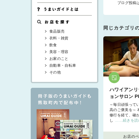
ブログ投稿
同じカテゴリ
食品販売
衣料・雑貨
飲食
美容・理容
お家のこと
自動車・自転車
その他
ハワイアンリ
ョンサロン PU
～毎日頑張って
高のご褒美を～ 
修行を経て、確
し
……続きを読
お店の