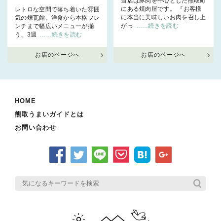
当店は豚肉を中心とした熊取町
にある焼肉屋です。 『お客様
レトロな空間で落ち着いた雰囲
に本当に美味しいお肉を召し上
気の煉瓦館。洋食から本格フレ
がっ
……続きを読む
ンチまで幅広いメニューが揃
う、3週
……続きを読む
お店のページへ
お店のページへ
HOME
熊取うまいガイドとは
お問い合わせ