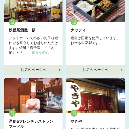
鉄板居酒屋 蓼
ナッティ
アットホームで小さいお子様連
素材は国産を使用しています。
れでも安心してお越しいただけ
お米も自家製です。
ます。焼酎「森伊蔵」・「村
尾」・「
……続きを読む
お店のページへ
お店のページへ
洋食&フレンチレストラン
やきや
プードル