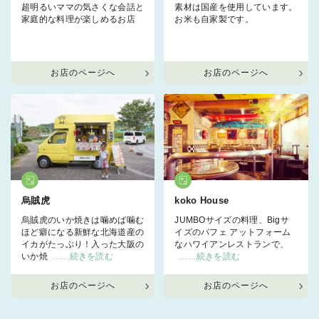
超明るいママの気さくな会話と
素材は国産を使用しています。
家庭的な料理が楽しめるお店
お米も自家製です。
お店のページへ
お店のページへ
烏賊虎
koko House
烏賊虎のいか焼きは噛めば噛む
JUMBOサイズの料理、Bigサ
ほど癖になる新鮮な北海道産の
イズのパフェ アットフォーム
イカがたっぷり！入った大阪の
なハワイアンレストランで、
いか焼
……続きを読む
……続きを読む
お店のページへ
お店のページへ