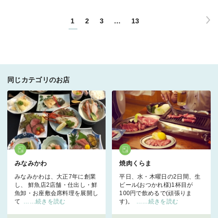
1
2
3
…
13
同じカテゴリのお店
みなみかわ
焼肉くらま
みなみかわは、大正7年に創業
平日、水・木曜日の2日間、生
し、 鮮魚店2店舗・仕出し・鮮
ビール(おつかれ様)1杯目が
魚卸・お座敷会席料理を展開し
100円で飲めるで(頑張りま
て
……続きを読む
す)。
……続きを読む