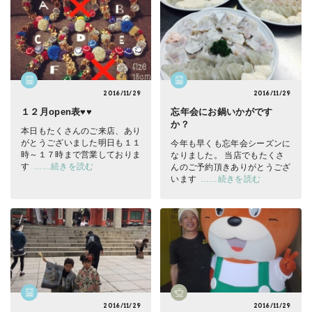
2016/11/29
2016/11/29
１２月open表♥♥
忘年会にお鍋いかがです
か？
本日もたくさんのご来店、あり
がとうございました
明日も１１
今年も早くも忘年会シーズンに
時～１７時まで営業しておりま
なりました。 当店でもたくさ
す
……続きを読む
んのご予約頂きありがとうござ
います
……続きを読む
2016/11/29
2016/11/29