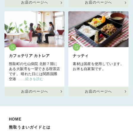
お店のページへ
お店のページへ
カフェテリア カトレア
ナッティ
熊取町の七山病院 北館７階に
素材は国産を使用しています。
ある大阪湾を一望できる喫茶店
お米も自家製です。
です。 晴れた日には関西国際
空港
……続きを読む
お店のページへ
お店のページへ
HOME
熊取うまいガイドとは