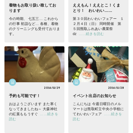
着物もお取り扱い致してお
ええもん！ええとこ！くま
ります
とり！ わいわい……
今の時期、 七五三… これから
第３０回わいわいフェアー １
の行事 初詣など… 各種、着物
２月４日（日） 同時開催 第
のクリーニングも受付ておりま
５回熊取ふれあい農業祭
す。
ǳ
……続きを読む
2016/11/29
2016/11/28
予約も可能です！
イベント出店のお知らせ
おはようございます
また寒く
こんにちは
今週日曜日のメル
なってきましたね～ 大森神社
マートは熊取町立中央小学校に
の紅葉ももうすぐ
……続きを
てわいわいフェア
……続きを
読む
読む