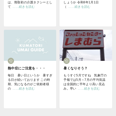
は、熊取初の介護タクシーとし
しょうか 令和8年1月1日
て
……続きを読む
（
……続きを読む
熱中症にご注意を・・・
暑くなりそう？
毎日 暑い日というか 暑すぎ
もうすぐ5月ですね 気象庁の
る日が続いております この時
予報では5月～7月の平均気温
期、気になるのがご依頼者様
は全国的に平年より高い見込
の
……続きを読む
み。早い
……続きを読む