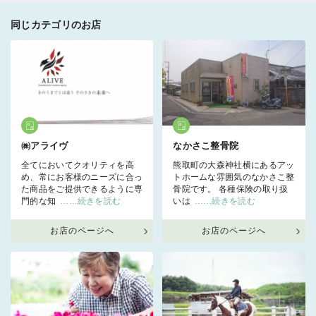
同じカテゴリのお店
㈱アライヴ
なかさこ整骨院
全てにおいてクオリティを高
熊取町の大森神社横にあるアッ
め、常にお客様のニーズに合っ
トホームな雰囲気のなかさこ整
た商品をご提供できるように専
骨院です。 各種保険の取り扱
門的な知
……続きを読む
いは
……続きを読む
お店のページへ
お店のページへ