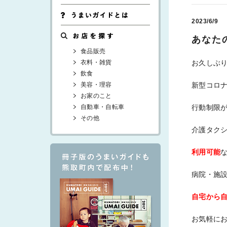
2023/6/9
あなた
食品販売
衣料・雑貨
お久しぶ
飲食
美容・理容
新型コロ
お家のこと
自動車・自転車
行動制限
その他
介護タク
利用可能
病院・施
自宅から
お気軽に