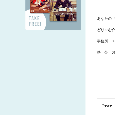
あなたの
どり～む
事務所 072
携 帯 090
Prev