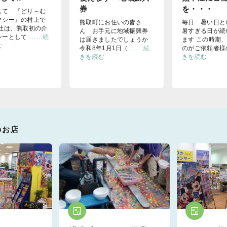
券
を・・・
して 『どり～む
クシー』の村上で
熊取町にお住いの皆さ
毎日 暑い日
当社は、熊取初の介
ん お手元に地域振興券
暑すぎる日が続
シーとして
……続
は届きましたでしょうか
ます この時期
む
令和8年1月1日（
……続
のがご依頼者様
きを読む
きを読む
のお店