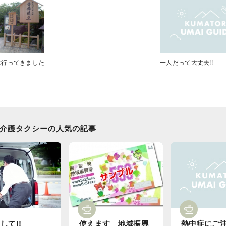
に行ってきました
一人だって大丈夫!!
介護タクシーの人気の記事
して!!
使えます
地域振興
熱中症にご