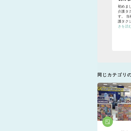
初めま
介護タ
す。 
護タク
きを読
同じカテゴリ