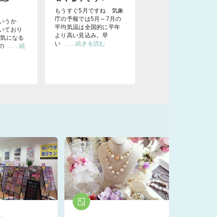
もうすぐ5月ですね 気象
庁の予報では5月～7月の
というか
平均気温は全国的に平年
いており
より高い見込み。早
、気になる
い
……続きを読む
の
……続