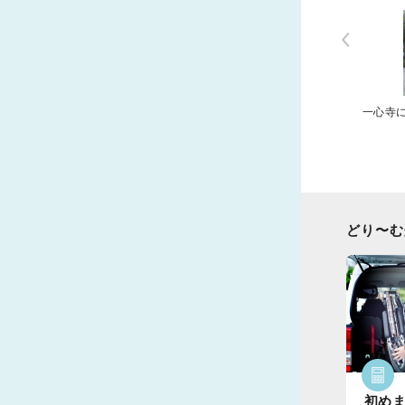
一心寺
どり〜む
初めま