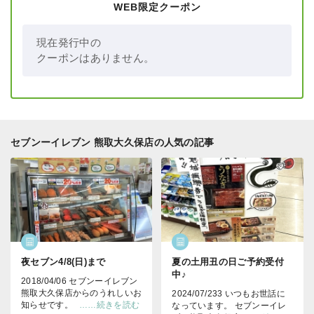
WEB限定クーポン
現在発行中の
クーポンはありません。
セブンーイレブン 熊取大久保店の人気の記事
夜セブン4/8(日)まで
夏の土用丑の日ご予約受付
中♪
2018/04/06 セブンーイレブン
熊取大久保店からのうれしいお
2024/07/233 いつもお世話に
知らせです。
……続きを読む
なっています。 セブンーイレ