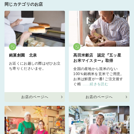
同じカテゴリのお店
銘菓創園 北泉
髙田米穀店 認定『五ッ星
お米マイスター』取得
お近くにお越しの際はぜひお立
ち寄りくださいませ。
全国の産地から混米のない
100％銘柄米を玄米でご用意。
お米は鮮度が一番! ご注文後す
ぐ精
……続きを読む
お店のページへ
お店のページへ