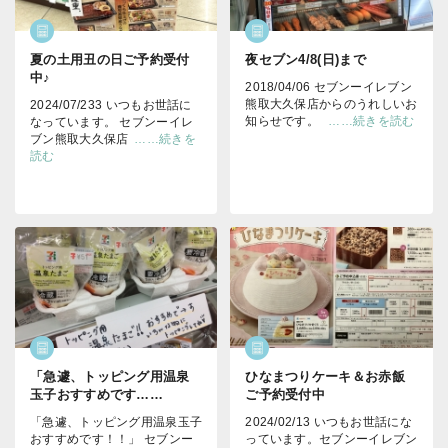
夏の土用丑の日ご予約受付
夜セブン4/8(日)まで
中♪
2018/04/06 セブンーイレブン
熊取大久保店からのうれしいお
2024/07/233 いつもお世話に
知らせです。
……続きを読む
なっています。 セブンーイレ
ブン熊取大久保店
……続きを
読む
「急遽、トッピング用温泉
ひなまつりケーキ＆お赤飯
玉子おすすめです……
ご予約受付中
「急遽、トッピング用温泉玉子
2024/02/13 いつもお世話にな
おすすめです！！」 セブンー
っています。セブンーイレブン