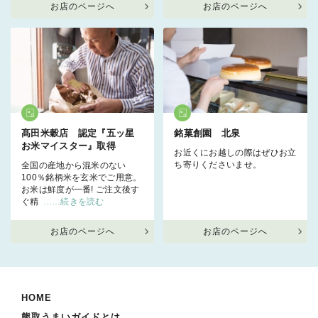
お店のページへ
お店のページへ
髙田米穀店 認定『五ッ星
銘菓創園 北泉
お米マイスター』取得
お近くにお越しの際はぜひお立
ち寄りくださいませ。
全国の産地から混米のない
100％銘柄米を玄米でご用意。
お米は鮮度が一番! ご注文後す
ぐ精
……続きを読む
お店のページへ
お店のページへ
HOME
熊取うまいガイドとは