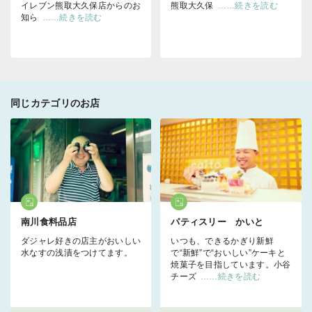
イレブン熊取大久保店からのお
熊取大久保
……続きを読む
知ら
……続きを読む
同じカテゴリのお店
南川食料品店
パティスリー かいと
ダジャレ好きの店主がおいしい
いつも、できるかぎり新鮮
水なすの浅漬をつけてます。
で“新鮮”で“おいしい”ケーキと
焼菓子を目指しています。小谷
チーズ
……続きを読む