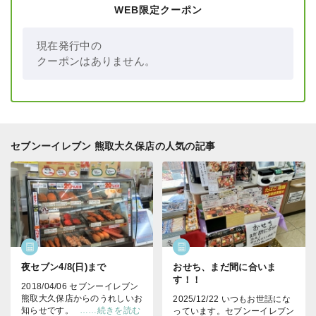
WEB限定クーポン
現在発行中の
クーポンはありません。
セブンーイレブン 熊取大久保店の人気の記事
夜セブン4/8(日)まで
おせち、まだ間に合いま
す！！
2018/04/06 セブンーイレブン
熊取大久保店からのうれしいお
2025/12/22 いつもお世話にな
知らせです。
……続きを読む
っています。セブンーイレブン