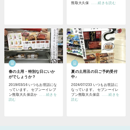
熊取大久保
……続きを読む
春の土用・特別な日にいか
夏の土用丑の日ご予約受付
がでしょうか？
中♪
2019/03/16 いつもお世話にな
2024/07/233 いつもお世話に
っています。 セブンーイレブ
なっています。 セブンーイレ
ン熊取大久保店か
……続きを
ブン熊取大久保店
……続きを
読む
読む