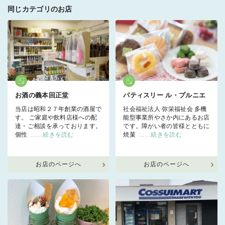
同じカテゴリのお店
お酒の義本回正堂
パティスリー ル・プルニエ
当店は昭和２７年創業の酒屋で
社会福祉法人 弥栄福祉会 多機
す。 ご家庭や飲料店様への配
能型事業所やさか内にあるお店
達・ご相談を承っております。
です。障がい者の皆様とともに
個性
……続きを読む
焼菓
……続きを読む
お店のページへ
お店のページへ