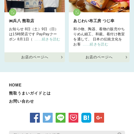
㈱兵八 熊取店
あじわい布工房 つじ幸
お知らせ 8日（土）9日（日）
和小物、陶器、着物の販売やち
は15時閉店です PayPayクー
りめん細工、和裁。着付け教室
ポン 8月1日（
……続きを読む
を通して、 日本の伝統文化を
お客
……続きを読む
お店のページへ
お店のページへ
HOME
熊取うまいガイドとは
お問い合わせ