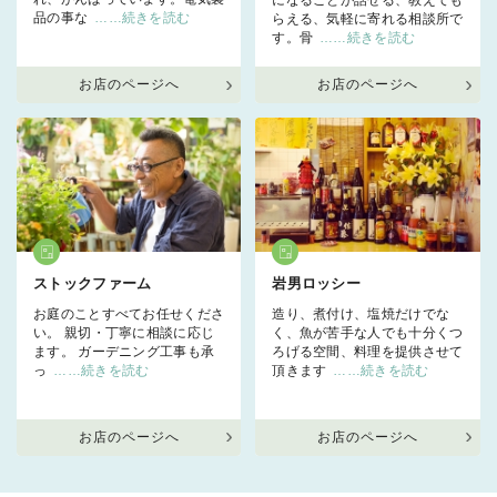
品の事な
……続きを読む
らえる、気軽に寄れる相談所で
す。骨
……続きを読む
お店のページへ
お店のページへ
ストックファーム
岩男ロッシー
お庭のことすべてお任せくださ
造り、煮付け、塩焼だけでな
い。 親切・丁寧に相談に応じ
く、魚が苦手な人でも十分くつ
ます。 ガーデニング工事も承
ろげる空間、料理を提供させて
っ
……続きを読む
頂きます
……続きを読む
お店のページへ
お店のページへ